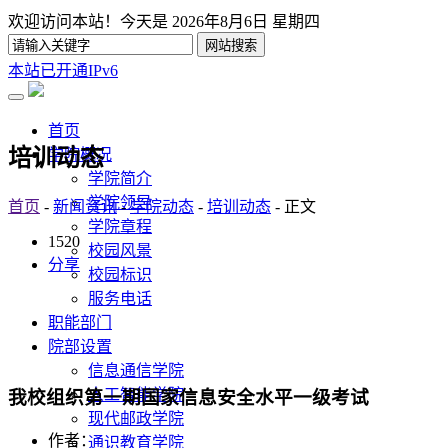
欢迎访问本站！今天是
2026年8月6日 星期四
本站已开通IPv6
首页
培训动态
学院概况
学院简介
学院领导
首页
-
新闻资讯
-
学院动态
-
培训动态
- 正文
学院章程
1520
校园风景
分享
校园标识
服务电话
职能部门
院部设置
信息通信学院
人工智能学院
我校组织第一期国家信息安全水平一级考试
现代邮政学院
作者：
通识教育学院