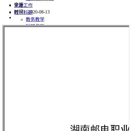
来源：
党建工作
时间：2020-08-13
教学科研
教务教学
科研督导
招生就业
招生网
就业网
校友网
培训教育
成人教育