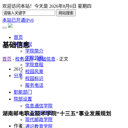
欢迎访问本站！今天是
2026年8月6日 星期四
本站已开通IPv6
首页
基础信息
学院概况
学院简介
学院领导
首页
-
校务公开
-
基础信息
- 正文
学院章程
2615
校园风景
分享
校园标识
服务电话
职能部门
院部设置
信息通信学院
人工智能学院
湖南邮电职业技术学院“十三五”事业发展规划
现代邮政学院
作者：
通识教育学院