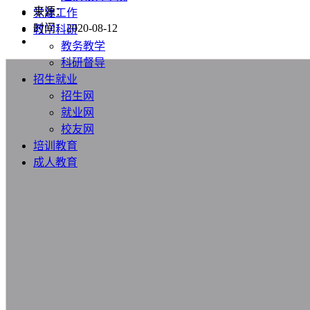
来源：
党建工作
时间：2020-08-12
教学科研
教务教学
科研督导
招生就业
招生网
就业网
校友网
培训教育
成人教育