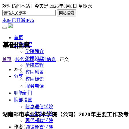
欢迎访问本站！今天是
2026年8月8日 星期六
本站已开通IPv6
首页
基础信息
学院概况
学院简介
学院领导
首页
-
校务公开
-
基础信息
- 正文
学院章程
2561
校园风景
分享
校园标识
服务电话
职能部门
院部设置
信息通信学院
人工智能学院
湖南邮电职业技术学院（公司）2020年主要工作及
现代邮政学院
作者：
通识教育学院