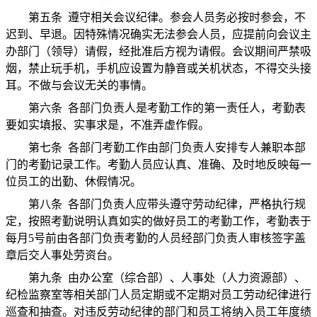
第五条 遵守相关会议纪律。参会人员务必按时参会，不
迟到、早退。因特殊情况确实无法参会人员，应提前向会议主
办部门（领导）请假，经批准后方视为请假。会议期间严禁吸
烟，禁止玩手机，手机应设置为静音或关机状态，不得交头接
耳。不做与会议无关的事情。
第六条 各部门负责人是考勤工作的第一责任人，考勤表
要如实填报、实事求是，不准弄虚作假。
第七条 各部门考勤工作由部门负责人安排专人兼职本部
门的考勤记录工作。考勤人员应认真、准确、及时地反映每一
位员工的出勤、休假情况。
第八条 各部门负责人应带头遵守劳动纪律，严格执行规
定，按照考勤说明认真如实的做好员工的考勤工作，考勤表于
每月5号前由各部门负责考勤的人员经部门负责人审核签字盖
章后交人事处劳资台。
第九条 由办公室（综合部）、人事处（人力资源部）、
纪检监察室等相关部门人员定期或不定期对员工劳动纪律进行
巡查和抽查。对违反劳动纪律的部门和员工将纳入员工年度绩