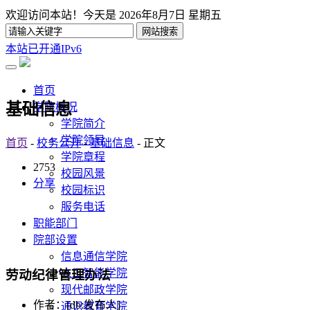
欢迎访问本站！今天是
2026年8月7日 星期五
本站已开通IPv6
首页
基础信息
学院概况
学院简介
学院领导
首页
-
校务公开
-
基础信息
- 正文
学院章程
2753
校园风景
分享
校园标识
服务电话
职能部门
院部设置
信息通信学院
人工智能学院
劳动纪律管理办法
现代邮政学院
作者：[db:发布人]
通识教育学院