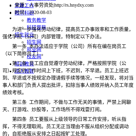
来源：人事劳资处|http://rs.hnydxy.com
党建工作
时间：2020-08-03
教学科研
教务教学
科研督导
为进一步强化劳动纪律，提高员工办事效率和工作质量，
招生就业
强化学院（公司）内部管理，特制定以下办法。
招生网
第一条 本办法适应于学院（公司）所有在编在岗员工
就业网
（以下简称员工）。
校友网
第二条 员工应自觉遵守劳动纪律，严格按照学院（公
培训教育
司）规定的工作时间上下班，不迟到，不早退。员工上班迟
成人教育
到、早退或不按规定办理请假手续等情况，一经发现，将对当
事人和部门负责人提出批评，扣除当事人绩效并纳入员工年度
绩效考核。
第三条 工作期间，不做与工作无关的事情，严禁上网聊
天、打游戏、炒股等，工作场所不得戏耍打闹。
第四条 员工要服从上级领导的日常工作安排，听从指
挥，不得无理取闹。员工无正当理由不服从组织分配或调动
的，自拒绝服从安排之日起按旷工处理。