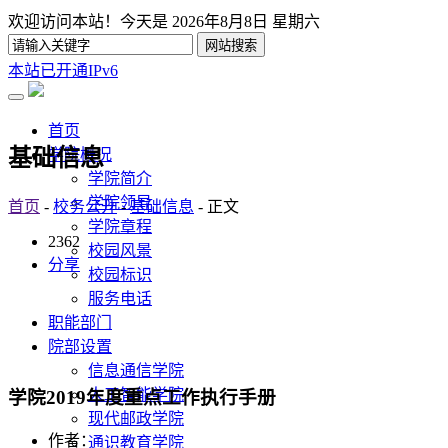
欢迎访问本站！今天是
2026年8月8日 星期六
本站已开通IPv6
首页
基础信息
学院概况
学院简介
学院领导
首页
-
校务公开
-
基础信息
- 正文
学院章程
2362
校园风景
分享
校园标识
服务电话
职能部门
院部设置
信息通信学院
人工智能学院
学院2019年度重点工作执行手册
现代邮政学院
作者：
通识教育学院