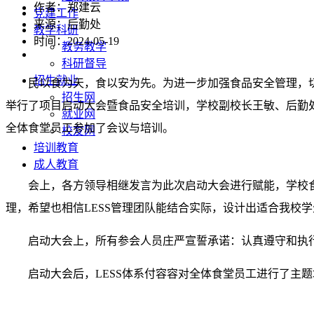
作者：郑建云
党建工作
来源：后勤处
教学科研
时间：2024-05-19
教务教学
科研督导
招生就业
民以食为天，食以安为先。为进一步加强食品安全管理，
招生网
举行了项目启动大会暨食品安全培训，学校副校长王敏、后勤
就业网
全体食堂员工参加了会议与培训。
校友网
培训教育
成人教育
会上，各方领导相继发言为此次启动大会进行赋能，学校
理，希望也相信
LESS
管理团队能结合实际，设计出适合我校学
启动大会上，所有参会人员庄严宣誓承诺：认真遵守和执
启动大会后，
LESS
体系付容容对全体食堂员工进行了主题