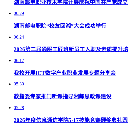
湖南邮电职业技术学院开展庆祝中国共产党成立1
06.29
湖南邮电职院“校友回湘”大会成功举行
06.24
2026第二届通服工匠班新员工入职及素质提升
06.17
我校开展ICT数字产业职业发展专题分享会
05.30
教指委专家推门听课指导湘邮思政课建设
05.28
2026年度信息通信学院5·17技能竞赛颁奖典礼