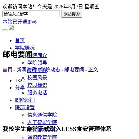
欢迎访问本站！今天是
2026年8月7日 星期五
本站已开通IPv6
首页
学院概况
邮电要闻
学院简介
学院领导
首页
-
新闻资讯
-
学院动态
-
邮电要闻
- 正文
学院章程
校园风景
1322
校园标识
分享
服务电话
职能部门
院部设置
信息通信学院
人工智能学院
我校学生食堂正式引入LESS食安管理体系
现代邮政学院
通识教育学院